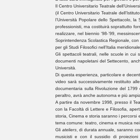
Il Centro Universitario Teatrale dell’Univers
(il Centro Universitario Teatrale dell’Istit
l’Università Popolare dello Spettacolo, la 
professionisti, ma costituirà soprattutto for
realizzare, nel biennio ‘98-’99, messinscen
Soprintendenza Scolastica Regionale, con le
per gli Studi Filosofici nell’Italia meridionale
Gli spettacoli teatrali, nelle scuole in cui
documenti napoletani del Settecento, anch
Università.
Di questa esperienza, particolare e decentr
video sarà successivamente restituito all
documentaria sulla Rivoluzione del 1799 che 
peraltro, avrà anche autonoma e più ampia
A partire da novembre 1998, presso il Teat
con la Facoltà di Lettere e Filosofia, aperti
storia, Cinema e storia saranno i percorsi e
tema comune: teatro, cinema e musica nei l
Gli
ateliers
, di durata annuale, saranno cond
musicisti e con il sussidio di proiezion