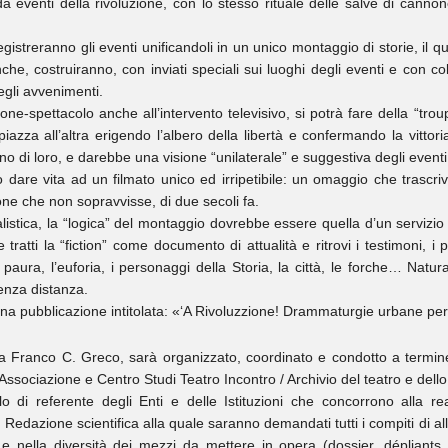
 da eventi della rivoluzione, con lo stesso rituale delle salve di canno
streranno gli eventi unificandoli in un unico montaggio di storie, il q
nche, costruiranno, con inviati speciali sui luoghi degli eventi e con c
degli avvenimenti.
one-spettacolo anche all’intervento televisivo, si potrà fare della “tro
za all’altra erigendo l’albero della libertà e confermando la vittoria 
o di loro, e darebbe una visione “unilaterale” e suggestiva degli eventi
dare vita ad un filmato unico ed irripetibile: un omaggio che trascri
ione che non sopravvisse, di due secoli fa.
istica, la “logica” del montaggio dovrebbe essere quella d’un servizio d
ratti la “fiction” come documento di attualità e ritrovi i testimoni, i prot
la paura, l’euforia, i personaggi della Storia, la città, le forche… Na
enza distanza.
d’una pubblicazione intitolata: «‘A Rivoluzzione! Drammaturgie urbane p
 Franco C. Greco, sarà organizzato, coordinato e condotto a termine 
’Associazione e Centro Studi Teatro Incontro / Archivio del teatro e dello
olo di referente degli Enti e delle Istituzioni che concorrono alla re
Redazione scientifica alla quale saranno demandati tutti i compiti di alle
 e nella diversità dei mezzi da mettere in opera (dossier, dépliants, q