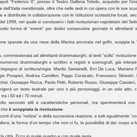
oli “Federico II”, presso il Teatro Galleria Toledo, acquisito per l’iniz
ell’Italia meridionale, oltre che nelle sedi in cui opera con le sue scuole 
 e distribuite in collaborazione con le Istituzioni scolastiche locali, 
l 1999, nel quale si conclusero i fatti rivoluzionari napoletani del Sett
tto forma di “eventi” per dodici consecutive giornate in altrettanti spa
ne sparate da una nave della Marina ancorata nel golfo, scoppia la “ri
a, commissionata ad altrettanti drammaturghi, di testi “sulla” rivoluzione 
 numerosi drammaturghi e scrittori e registi e scenografi, già interp
ro impegno di scrittura/regia: Manlio Santanelli, Erri De Luca, Mariano
o Prosperi, Andrea Camilleri, Pappi Corsicato, Francesco Silvestri,
i, Giuseppe Rocca, Paolo Petti, Roberto Russo, Giuseppe Cassieri, 
dirigerà un testo teatrale per uno o più personaggi, in un solo atto, 
tra i 50 ed i 70 minuti.
to secondo stili e caratteristiche personali, ma sperimenterà con gl
a che
è scoppiata la rivoluzione
.
conti d’una “notizia” e della successiva reazione, e tutti egualmente “c
allora, la forma d’un tempo che non ci fu, la possibilità di dar corpo 
 la città. Ecco in quale quadro e con quale regia.