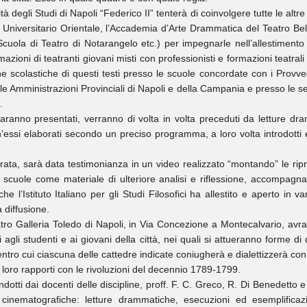
ità degli Studi di Napoli “Federico II” tenterà di coinvolgere tutte le alt
uto Universitario Orientale, l’Accademia d’Arte Drammatica del Teatro Bel
Scuola di Teatro di Notarangelo etc.) per impegnarle nell’allestimento de
mazioni di teatranti giovani misti con professionisti e formazioni teatrali
e scolastiche di questi testi presso le scuole concordate con i Provved
 Amministrazioni Provinciali di Napoli e della Campania e presso le sedi 
.
 saranno presentati, verranno di volta in volta preceduti da letture dram
’essi elaborati secondo un preciso programma, a loro volta introdotti
ata, sarà data testimonianza in un video realizzato “montando” le ripre
e scuole come materiale di ulteriore analisi e riflessione, accompag
l’Istituto Italiano per gli Studi Filosofici ha allestito e aperto in va
 diffusione.
ro Galleria Toledo di Napoli, in Via Concezione a Montecalvario, avrann
 agli studenti e ai giovani della città, nei quali si attueranno forme di 
ntro cui ciascuna delle cattedre indicate coniugherà e dialettizzerà con
oro rapporti con le rivoluzioni del decennio 1789-1799.
otti dai docenti delle discipline, proff. F. C. Greco, R. Di Benedetto e P
i cinematografiche: letture drammatiche, esecuzioni ed esemplificazi