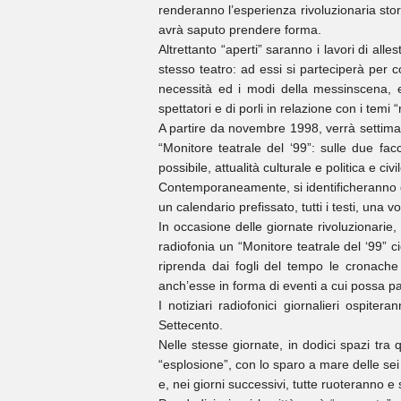
renderanno l’esperienza rivoluzionaria stori
avrà saputo prendere forma.
Altrettanto “aperti” saranno i lavori di al
stesso teatro: ad essi si parteciperà per c
necessità ed i modi della messinscena, e
spettatori e di porli in relazione con i temi
A partire da novembre 1998, verrà settiman
“Monitore teatrale del ‘99”: sulle due fac
possibile, attualità culturale e politica e civ
Contemporaneamente, si identificheranno gli
un calendario prefissato, tutti i testi, una 
In occasione delle giornate rivoluzionarie, 
radiofonia un “Monitore teatrale del ‘99” ci
riprenda dai fogli del tempo le cronache 
anch’esse in forma di eventi a cui possa part
I notiziari radiofonici giornalieri ospiter
Settecento.
Nelle stesse giornate, in dodici spazi tra qu
“esplosione”, con lo sparo a mare delle se
e, nei giorni successivi, tutte ruoteranno e 