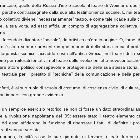
e francese, quello della Russia d’inizio secolo, il teatro di Weimar e quel
à, perché contrassegnate dalla sua alta testimonianza sociale. E nei teatr
o collettivo diviene “necessariamente” teatro, e come tale ricade sulla col
e, a sua volta, ad esso affida un compito di aggregazione collettiva. Il 
rla.
, facendolo diventare “sociale”, da artistico ch’era in origine. O, forse, d
 è stato sempre presente in quei momenti della storia in cui il prota
otagonista scenico: accadde così nell’antica Grecia, nel teatro della su
o per reiterati tentativi, nel teatro delle rivoluzioni otto-novecentesche.
re attore politico consapevole e protagonista della sua stessa storia, 
lla teatrale per il prestito di “tecniche” della comunicazione e della p
 infatti, è al suo ruolo di scuola di costume, di coscienza civile, di cultura
 ad imporsi con grande evidenza.
n semplice esercizio retorico se non ci fosse un dato straordinariame
della rivoluzione napoletana del ‘99: essere stato il teatro elemento c
nti. Ad esso affidarono la funzione di ripensare i fatti, di definire i p
are il sangue versato.
nopea, la città visse le sue giornate di fervore, i teatri furono ch