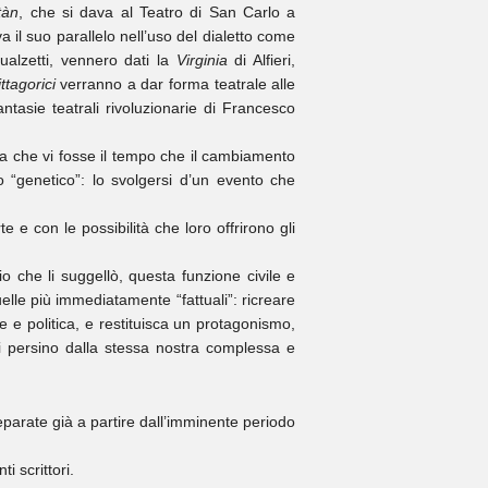
tàn
, che si dava al Teatro di San Carlo a
il suo parallelo nell’uso del dialetto come
alzetti, vennero dati la
Virginia
di Alfieri,
ittagorici
verranno a dar forma teatrale alle
fantasie teatrali rivoluzionarie di Francesco
enza che vi fosse il tempo che il cambiamento
genetico”: lo svolgersi d’un evento che
e e con le possibilità che loro offrirono gli
o che li suggellò, questa funzione civile e
elle più immediatamente “fattuali”: ricreare
le e politica, e restituisca un protagonismo,
ti persino dalla stessa nostra complessa e
parate già a partire dall’imminente periodo
i scrittori.