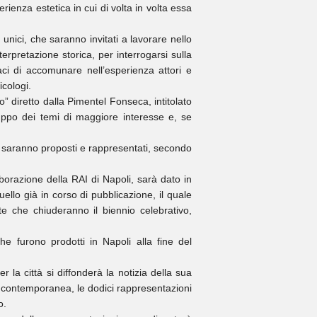
rienza estetica in cui di volta in volta essa
unici, che saranno invitati a lavorare nello
erpretazione storica, per interrogarsi sulla
ci di accomunare nell’esperienza attori e
icologi.
 diretto dalla Pimentel Fonseca, intitolato
iluppo dei temi di maggiore interesse e, se
li saranno proposti e rappresentati, secondo
laborazione della RAI di Napoli, sarà dato in
uello già in corso di pubblicazione, il quale
te che chiuderanno il biennio celebrativo,
 che furono prodotti in Napoli alla fine del
er la città si diffonderà la notizia della sua
n contemporanea, le dodici rappresentazioni
o.