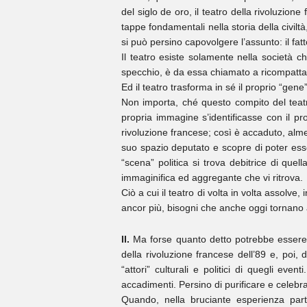
del siglo de oro, il teatro della rivoluzion
tappe fondamentali nella storia della civilt
si può persino capovolgere l’assunto: il fatt
Il teatro esiste solamente nella società ch
specchio, è da essa chiamato a ricompatta
Ed il teatro trasforma in sé il proprio “gene”
Non importa, ché questo compito del teatro
propria immagine s’identificasse con il pr
rivoluzione francese; così è accaduto, almen
suo spazio deputato e scopre di poter esse
“scena” politica si trova debitrice di que
immaginifica ed aggregante che vi ritrova.
Ciò a cui il teatro di volta in volta assolve,
ancor più, bisogni che anche oggi tornano
II.
Ma forse quanto detto potrebbe essere u
della rivoluzione francese dell’89 e, poi, 
“attori” culturali e politici di quegli eve
accadimenti. Persino di purificare e celebr
Quando, nella bruciante esperienza parte