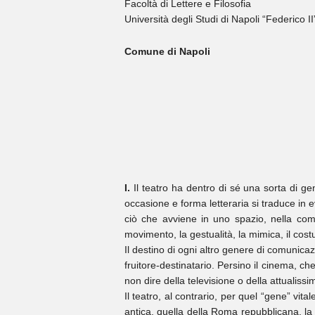
Facoltà di Lettere e Filosofia
Università degli Studi di Napoli “Federico II
Comune di Napoli
I.
Il teatro ha dentro di sé una sorta di ge
occasione e forma letteraria si traduce in e
ciò che avviene in uno spazio, nella combin
movimento, la gestualità, la mimica, il cost
Il destino di ogni altro genere di comunicaz
fruitore-destinatario. Persino il cinema, ch
non dire della televisione o della attualissi
Il teatro, al contrario, per quel “gene” vita
antica, quella della Roma repubblicana, la s