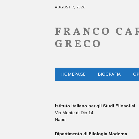
AUGUST 7, 2026
FRANCO CA
GRECO
Main menu
Skip
HOMEPAGE
BIOGRAFIA
OP
to
content
Istituto Italiano per gli Studi Filosofici
Via Monte di Dio 14
Napoli
Dipartimento di Filologia Moderna