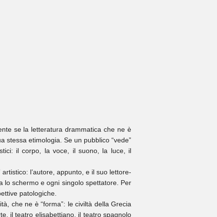
mente se la letteratura drammatica che ne è
 sua stessa etimologia. Se un pubblico “vede”
ci: il corpo, la voce, il suono, la luce, il
tistico: l’autore, appunto, e il suo lettore-
fra lo schermo e ogni singolo spettatore. Per
pettive patologiche.
ità, che ne è “forma”: le civiltà della Grecia
, il teatro elisabettiano, il teatro spagnolo