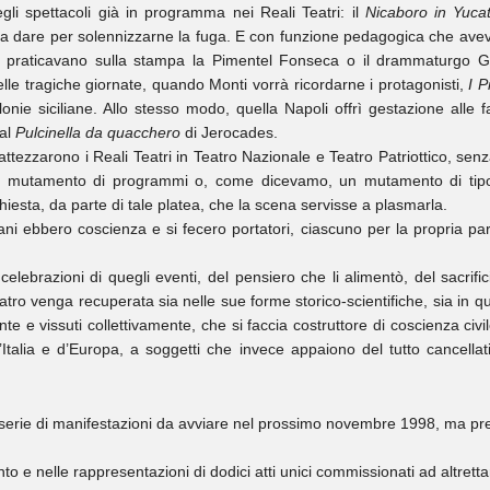
gli spettacoli già in programma nei Reali Teatri: il
Nicaboro in Yuca
 a dare per solennizzarne la fuga. E con funzione pedagogica che aveva 
o praticavano sulla stampa la Pimentel Fonseca o il drammaturgo Gu
le tragiche giornate, quando Monti vorrà ricordarne i protagonisti,
I P
olonie siciliane. Allo stesso modo, quella Napoli offrì gestazione alle 
 al
Pulcinella da quacchero
di Jerocades.
ribattezzarono i Reali Teatri in Teatro Nazionale e Teatro Patriottico, s
mutamento di programmi o, come dicevamo, un mutamento di tipo “
chiesta, da parte di tale platea, che la scena servisse a plasmarla.
ani ebbero coscienza e si fecero portatori, ciascuno per la propria part
lebrazioni di quegli eventi, del pensiero che li alimentò, del sacrifici
tro venga recuperata sia nelle sue forme storico-scientifiche, sia in qu
nte e vissuti collettivamente, che si faccia costruttore di coscienza civi
Italia e d’Europa, a soggetti che invece appaiono del tutto cancella
serie di manifestazioni da avviare nel prossimo novembre 1998, ma pre
o e nelle rappresentazioni di dodici atti unici commissionati ad altrettant