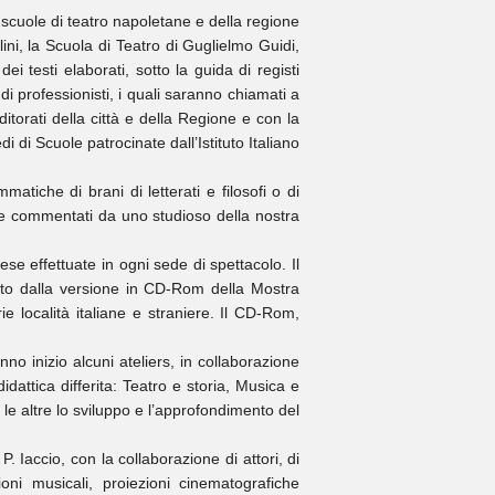
re scuole di teatro napoletane e della regione
lini, la Scuola di Teatro di Guglielmo Guidi,
i testi elaborati, sotto la guida di registi
 di professionisti, i quali saranno chiamati a
itorati della città e della Regione e con la
di Scuole patrocinate dall’Istituto Italiano
matiche di brani di letterati e filosofi o di
 e commentati da uno studioso della nostra
se effettuate in ogni sede di spettacolo. Il
nato dalla versione in CD-Rom della Mostra
rie località italiane e straniere. Il CD-Rom,
o inizio alcuni ateliers, in collaborazione
didattica differita: Teatro e storia, Musica e
 le altre lo sviluppo e l’approfondimento del
. Iaccio, con la collaborazione di attori, di
oni musicali, proiezioni cinematografiche