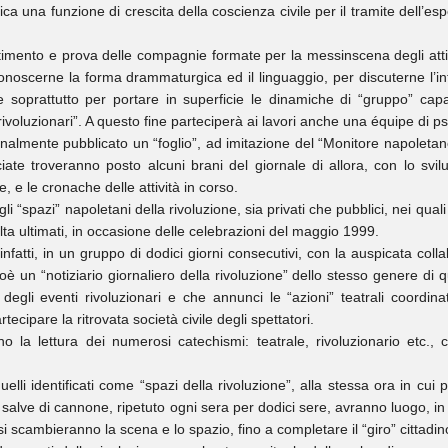
ca una funzione di crescita della coscienza civile per il tramite dell’espe
lestimento e prova delle compagnie formate per la messinscena degli atti 
onoscerne la forma drammaturgica ed il linguaggio, per discuterne l’int
 soprattutto per portare in superficie le dinamiche di “gruppo” capa
 “rivoluzionari”. A questo fine parteciperà ai lavori anche una équipe di ps
almente pubblicato un “foglio”, ad imitazione del “Monitore napoletano”
ciate troveranno posto alcuni brani del giornale di allora, con lo sv
ile, e le cronache delle attività in corso.
 “spazi” napoletani della rivoluzione, sia privati che pubblici, nei qua
volta ultimati, in occasione delle celebrazioni del maggio 1999.
infatti, in un gruppo di dodici giorni consecutivi, con la auspicata col
oè un “notiziario giornaliero della rivoluzione” dello stesso genere di q
degli eventi rivoluzionari e che annunci le “azioni” teatrali coordina
ecipare la ritrovata società civile degli spettatori.
anno la lettura dei numerosi catechismi: teatrale, rivoluzionario etc.,
elli identificati come “spazi della rivoluzione”, alla stessa ora in cui p
i salve di cannone, ripetuto ogni sera per dodici sere, avranno luogo, i
si scambieranno la scena e lo spazio, fino a completare il “giro” cittadin