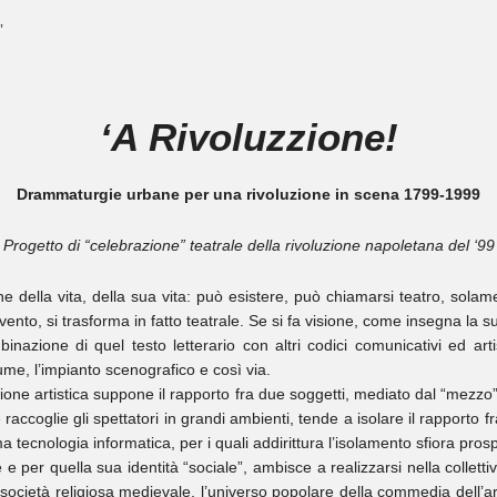
”
‘A Rivoluzzione!
Drammaturgie urbane per una rivoluzione in scena 1799-1999
Progetto di “celebrazione” teatrale della rivoluzione napoletana del ‘99
ne della vita, della sua vita: può esistere, può chiamarsi teatro, sola
vento, si trasforma in fatto teatrale. Se si fa visione, come insegna la
azione di quel testo letterario con altri codici comunicativi ed artisti
ume, l’impianto scenografico e così via.
ione artistica suppone il rapporto fra due soggetti, mediato dal “mezzo” ar
e raccoglie gli spettatori in grandi ambienti, tende a isolare il rapporto 
ma tecnologia informatica, per i quali addirittura l’isolamento sfiora pros
le e per quella sua identità “sociale”, ambisce a realizzarsi nella collettiv
ocietà religiosa medievale, l’universo popolare della commedia dell’arte