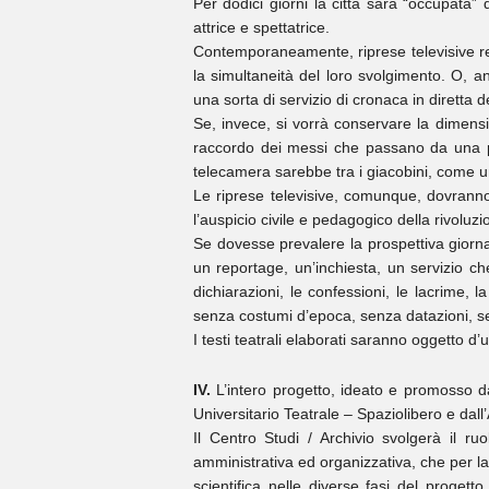
Per dodici giorni la città sarà “occupata”
attrice e spettatrice.
Contemporaneamente, riprese televisive regi
la simultaneità del loro svolgimento. O, a
una sorta di servizio di cronaca in diretta 
Se, invece, si vorrà conservare la dimensi
raccordo dei messi che passano da una piaz
telecamera sarebbe tra i giacobini, come un
Le riprese televisive, comunque, dovranno 
l’auspicio civile e pedagogico della rivoluz
Se dovesse prevalere la prospettiva giornal
un reportage, un’inchiesta, un servizio che t
dichiarazioni, le confessioni, le lacrime, 
senza costumi d’epoca, senza datazioni, s
I testi teatrali elaborati saranno oggetto 
IV.
L’intero progetto, ideato e promosso da
Universitario Teatrale – Spaziolibero e dall
Il Centro Studi / Archivio svolgerà il ru
amministrativa ed organizzativa, che per la 
scientifica nelle diverse fasi del progetto