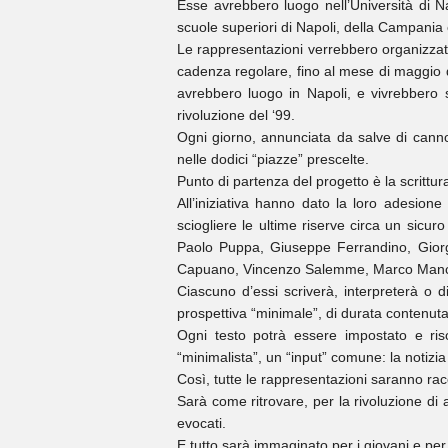
Esse avrebbero luogo nell’Università di Nap
scuole superiori di Napoli, della Campania e d
Le rappresentazioni verrebbero organizzate
cadenza regolare, fino al mese di maggio de
avrebbero luogo in Napoli, e vivrebbero so
rivoluzione del ‘99.
Ogni giorno, annunciata da salve di canno
nelle dodici “piazze” prescelte.
Punto di partenza del progetto è la scrittur
All’iniziativa hanno dato la loro adesione
sciogliere le ultime riserve circa un sicu
Paolo Puppa, Giuseppe Ferrandino, Giorgi
Capuano, Vincenzo Salemme, Marco Manchis
Ciascuno d’essi scriverà, interpreterà o 
prospettiva “minimale”, di durata contenuta 
Ogni testo potrà essere impostato e risol
“minimalista”, un “input” comune: la notizi
Così, tutte le rappresentazioni saranno rac
Sarà come ritrovare, per la rivoluzione di 
evocati.
E tutto sarà immaginato per i giovani e per