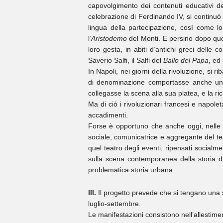
capovolgimento dei contenuti educativi de
celebrazione di Ferdinando IV, si continuò
lingua della partecipazione, così come l
l’
Aristodemo
del Monti. E persino dopo quel
loro gesta, in abiti d’antichi greci delle c
Saverio Salfi, il Salfi del
Ballo del Papa
, ed
In Napoli, nei giorni della rivoluzione, si 
di denominazione comportasse anche un 
collegasse la scena alla sua platea, e la ri
Ma di ciò i rivoluzionari francesi e napolet
accadimenti.
Forse è opportuno che anche oggi, nelle ce
sociale, comunicatrice e aggregante del tea
quel teatro degli eventi, ripensati socialme
sulla scena contemporanea della storia d’
problematica storia urbana.
III.
Il progetto prevede che si tengano una 
luglio-settembre.
Le manifestazioni consistono nell’allestiment