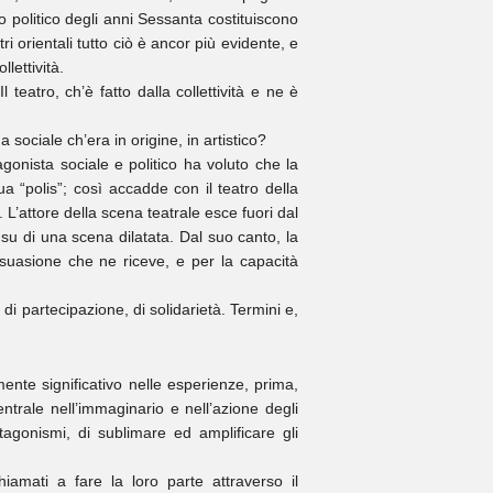
lo politico degli anni Sessanta costituiscono
i orientali tutto ciò è ancor più evidente, e
lettività.
teatro, ch’è fatto dalla collettività e ne è
a sociale ch’era in origine, in artistico?
gonista sociale e politico ha voluto che la
a “polis”; così accadde con il teatro della
 L’attore della scena teatrale esce fuori dal
su di una scena dilatata. Dal suo canto, la
ersuasione che ne riceve, e per la capacità
, di partecipazione, di solidarietà. Termini e,
nte significativo nelle esperienze, prima,
entrale nell’immaginario e nell’azione degli
rotagonismi, di sublimare ed amplificare gli
iamati a fare la loro parte attraverso il