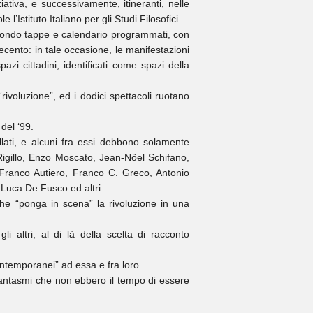
iativa, e successivamente, itineranti, nelle
l’Istituto Italiano per gli Studi Filosofici.
secondo tappe e calendario programmati, con
ecento: in tale occasione, le manifestazioni
zi cittadini, identificati come spazi della
voluzione”, ed i dodici spettacoli ruotano
del ‘99.
ellati, e alcuni fra essi debbono solamente
 Rigillo, Enzo Moscato, Jean-Nöel Schifano,
 Franco Autiero, Franco C. Greco, Antonio
Luca De Fusco ed altri.
che “ponga in scena” la rivoluzione in una
i altri, al di là della scelta di racconto
ontemporanei” ad essa e fra loro.
a fantasmi che non ebbero il tempo di essere