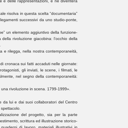
ne e delle rappresentazioni, e ne diventerà
uale risolva in questa scelta “documentaria”
ollegamenti successivi da uno studio-ponte,
upe” un elemento aggiuntivo della funzione-
della rivoluzione giacobina: l’occhio della
.
va e rilegga, nella nostra contemporaneità,
i cronaca sui fatti accaduti nelle giornate:
agonisti, gli inviati, le scene, i filmati, le
turalmente, nel segno della contemporaneità:
er una rivoluzione in scena. 1799-1999».
da lui e dai suoi collaboratori del Centro
 spettacolo.
alizzazione del progetto, sia per la parte
stimento, scrittura ed illustrazione storico-
uaderni di lavoro, materiali illustrativi in