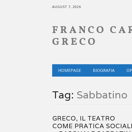
AUGUST 7, 2026
FRANCO CA
GRECO
Main menu
Skip
HOMEPAGE
BIOGRAFIA
OP
to
content
Tag:
Sabbatino
GRECO, IL TEATRO
COME PRATICA SOCIAL