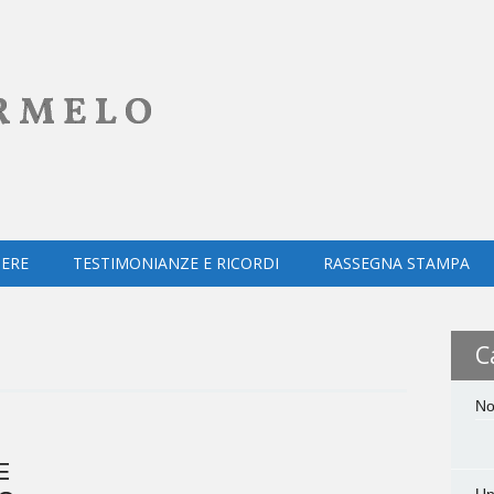
RMELO
ERE
TESTIMONIANZE E RICORDI
RASSEGNA STAMPA
C
No
E