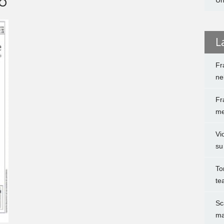
NO
Un
L
Fr
ne
Fr
me
Vi
su
To
te
Sc
ma