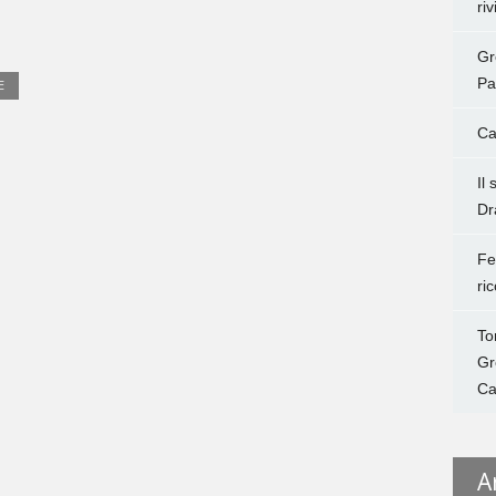
ri
Gr
Pa
E
Ca
Il
Dr
Fe
ri
To
Gr
Ca
A