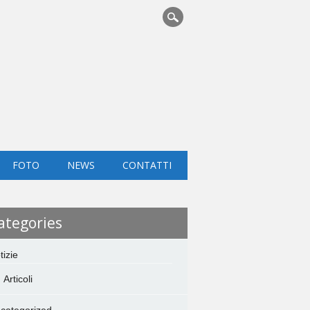
FOTO
NEWS
CONTATTI
ategories
tizie
Articoli