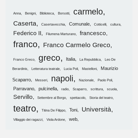
carmelo
Anna
Benigni
Biblioteca
Borsotti
Caserta
Comunale
Casertavecchia
Cotticelli
cultura
Federico II
francesco
Filumena Marturano
franco
Franco Carmelo Greco
greco
Italia
Franco Greco
La Repubblica
Leo De
Maurizio
Berardinis
Letteratura teatrale
Lucia Poli
Mastelloni
napoli
Scaparro
Messeri
Nazionale
Paolo Poli
Parravano
pulcinella
radio
Scaparro
scrittura
scuola
Servillo
Settembre al Borgo
spettacolo
Storia del teatro
teatro
Università
Toni
Titina De Filippo
web
Villaggio dei ragazzi
Viola Ardone