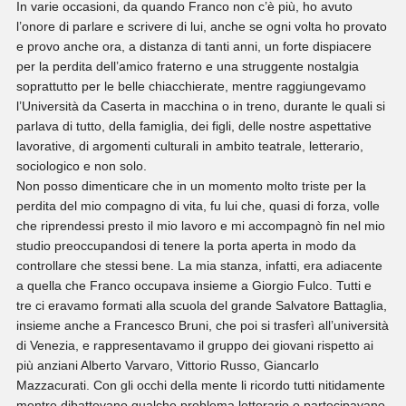
In varie occasioni, da quando Franco non c’è più, ho avuto
l’onore di parlare e scrivere di lui, anche se ogni volta ho provato
e provo anche ora, a distanza di tanti anni, un forte dispiacere
per la perdita dell’amico fraterno e una struggente nostalgia
soprattutto per le belle chiacchierate, mentre raggiungevamo
l’Università da Caserta in macchina o in treno, durante le quali si
parlava di tutto, della famiglia, dei figli, delle nostre aspettative
lavorative, di argomenti culturali in ambito teatrale, letterario,
sociologico e non solo.
Non posso dimenticare che in un momento molto triste per la
perdita del mio compagno di vita, fu lui che, quasi di forza, volle
che riprendessi presto il mio lavoro e mi accompagnò fin nel mio
studio preoccupandosi di tenere la porta aperta in modo da
controllare che stessi bene. La mia stanza, infatti, era adiacente
a quella che Franco occupava insieme a Giorgio Fulco. Tutti e
tre ci eravamo formati alla scuola del grande Salvatore Battaglia,
insieme anche a Francesco Bruni, che poi si trasferì all’università
di Venezia, e rappresentavamo il gruppo dei giovani rispetto ai
più anziani Alberto Varvaro, Vittorio Russo, Giancarlo
Mazzacurati. Con gli occhi della mente li ricordo tutti nitidamente
mentre dibattevano qualche problema letterario o partecipavano