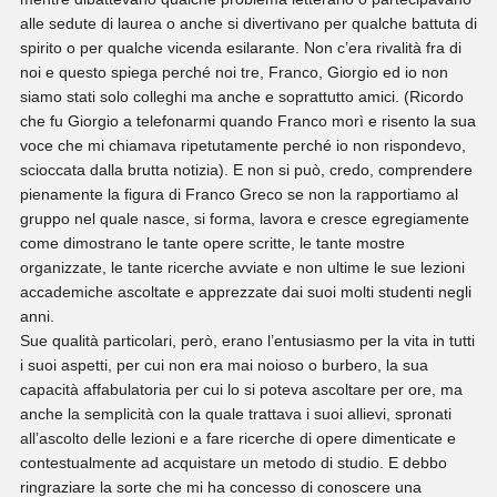
alle sedute di laurea o anche si divertivano per qualche battuta di
spirito o per qualche vicenda esilarante. Non c’era rivalità fra di
noi e questo spiega perché noi tre, Franco, Giorgio ed io non
siamo stati solo colleghi ma anche e soprattutto amici. (Ricordo
che fu Giorgio a telefonarmi quando Franco morì e risento la sua
voce che mi chiamava ripetutamente perché io non rispondevo,
scioccata dalla brutta notizia). E non si può, credo, comprendere
pienamente la figura di Franco Greco se non la rapportiamo al
gruppo nel quale nasce, si forma, lavora e cresce egregiamente
come dimostrano le tante opere scritte, le tante mostre
organizzate, le tante ricerche avviate e non ultime le sue lezioni
accademiche ascoltate e apprezzate dai suoi molti studenti negli
anni.
Sue qualità particolari, però, erano l’entusiasmo per la vita in tutti
i suoi aspetti, per cui non era mai noioso o burbero, la sua
capacità affabulatoria per cui lo si poteva ascoltare per ore, ma
anche la semplicità con la quale trattava i suoi allievi, spronati
all’ascolto delle lezioni e a fare ricerche di opere dimenticate e
contestualmente ad acquistare un metodo di studio. E debbo
ringraziare la sorte che mi ha concesso di conoscere una