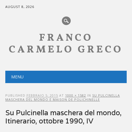
AUGUST 8, 2026
FRANCO
CARMELO GRECO
Main menu
Skip
MENU
to
content
PUBLISHED
FEBBRAIO 5, 2015
AT
1000 × 1582
IN
SU PULCINELLA
MASCHERA DEL MONDO E MAISON DE POLICHINELLE
Su Pulcinella maschera del mondo,
Itinerario, ottobre 1990, IV