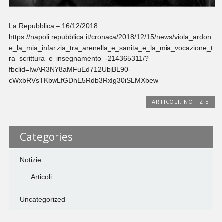
La Repubblica – 16/12/2018
https://napoli.repubblica.it/cronaca/2018/12/15/news/viola_ardon
e_la_mia_infanzia_tra_arenella_e_sanita_e_la_mia_vocazione_t
ra_scrittura_e_insegnamento_-214365311/?
fbclid=IwAR3NY8aMFuEd712UbjBL90-
cWxbRVsTKbwLfGDhE5Rdb3RxIg30iSLMXbew
ARTICOLI
,
NOTIZIE
Categories
Notizie
Articoli
Uncategorized