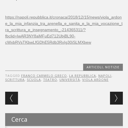
https://napoli.repubblica.it/cronaca/2018/12/15/news/viola_ardon
e_la_mia_infanzia_tra_arenella_e_sanita_e_la_mia_vocazione_t
ra_scrittura_e_insegnamento_-214365311/?
fbclid=IwAR3NY8aMFuEd712UbjBL90-
cWxbRVsTKbwLfGDhE5Rdb3RxIg30iSLMXbew
ARTICOLI
,
NOTIZIE
TAGGED
FRANCO CARMELO GRECO
,
LA REPUBBLICA
,
NAPOLI
,
SCRITTURA
,
SCUOLA
,
TEATRO
,
UNIVERSITÀ
,
VIOLA ARDONE
Post navigation
Cerca